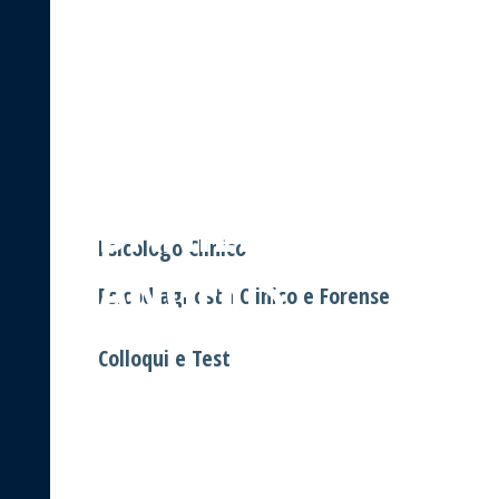
STUDIO DE
ANGELIS
DOTT.
DANIELE DE
Psicologo Clinico
ANGELIS
Psicodiagnosta Clinico e Forense
Colloqui e Test